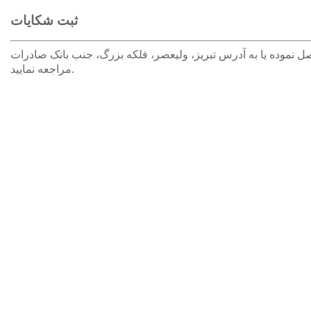
ثبت شکایات
کایات لطفا با شماره تلفن 33333177 (041) تماس حاصل نموده یا به آدرس تبريز، وليعصر، فلکه بزرگ، جنب بانک صادرات
مراجعه نمایید.