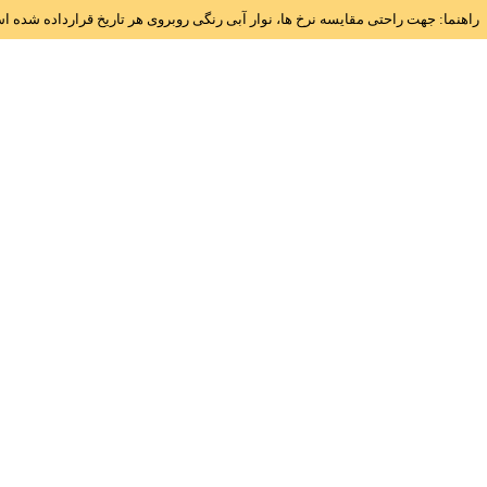
راهنما: جهت راحتی مقایسه نرخ ها، نوار آبی رنگی روبروی هر تاریخ قرارداده شده 