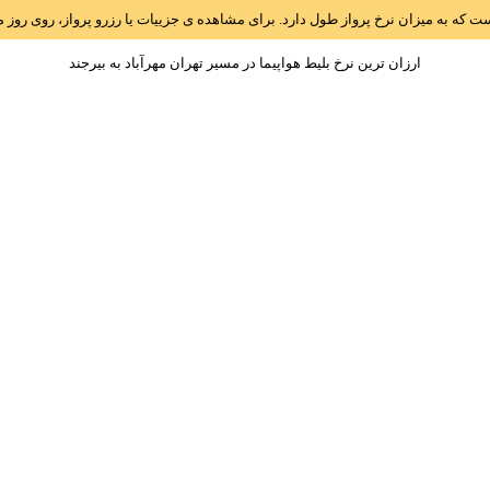
است که به میزان نرخ پرواز طول دارد. برای مشاهده ی جزییات یا رزرو پرواز، روی رو
ارزان ترین نرخ بلیط هواپیما در مسیر تهران مهرآباد به بيرجند