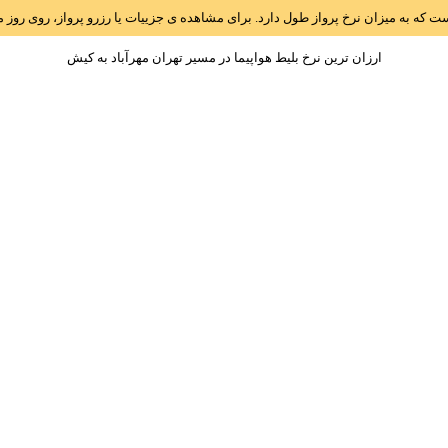
است که به میزان نرخ پرواز طول دارد. برای مشاهده ی جزییات یا رزرو پرواز، روی رو
ارزان ترین نرخ بلیط هواپیما در مسیر تهران مهرآباد به کيش