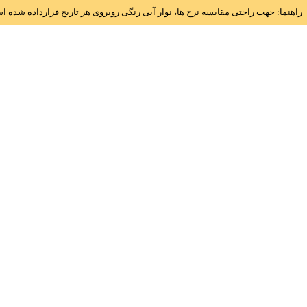
راهنما: جهت راحتی مقایسه نرخ ها، نوار آبی رنگی روبروی هر تاریخ قرارداده شده 