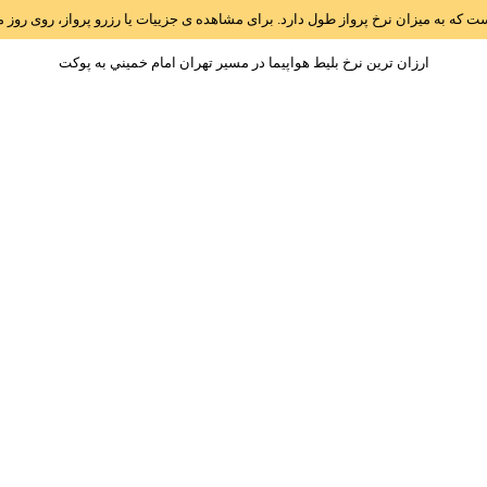
است که به میزان نرخ پرواز طول دارد. برای مشاهده ی جزییات یا رزرو پرواز، روی رو
ارزان ترین نرخ بلیط هواپیما در مسیر تهران امام خميني به پوکت