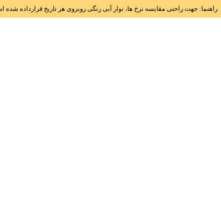
راهنما: جهت راحتی مقایسه نرخ ها، نوار آبی رنگی روبروی هر تاریخ قرارداده شده 